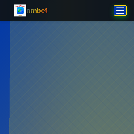
nmbet