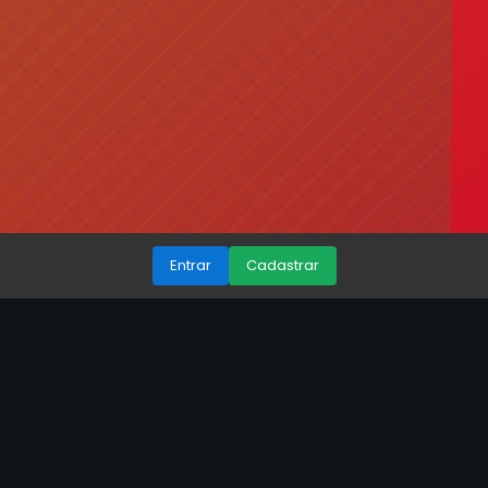
Entrar
Cadastrar