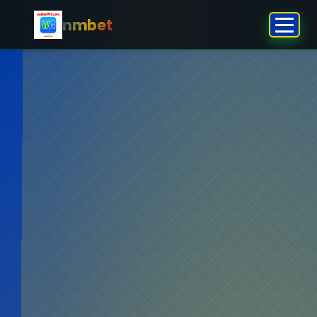
nmbet