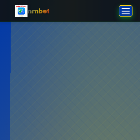
nmbet