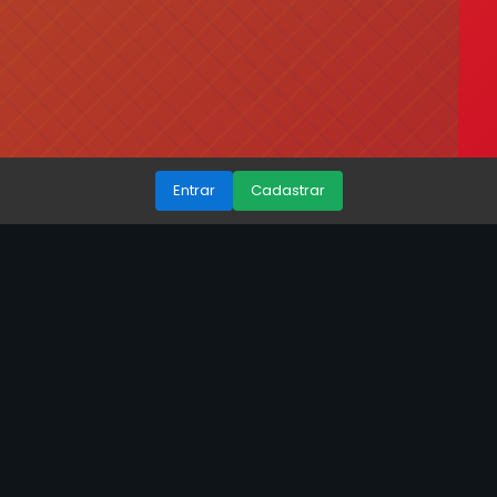
Entrar
Cadastrar
nmbet | Descubra o